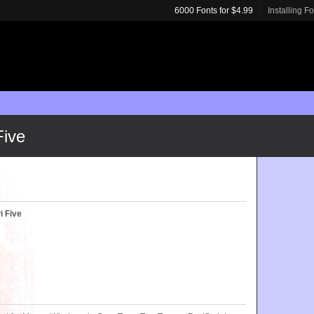
6000 Fonts for $4.99
Installing F
Five
 Five