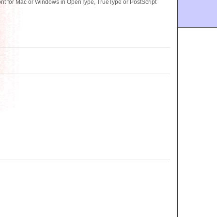
nt for Mac or Windows in OpenType, TrueType or PostScript