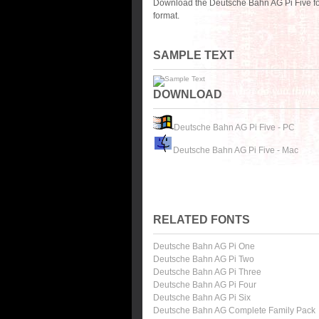
Download the Deutsche Bahn AG Pi Five fo
format.
SAMPLE TEXT
DOWNLOAD
Deutsche Bahn AG Pi Five - PC
Deutsche Bahn AG Pi Five - Mac
RELATED FONTS
Deutsche Bahn AG Pi One
Deutsche Bahn AG Pi Two
Deutsche Bahn AG Pi Three
Deutsche Bahn AG Pi Four
Deutsche Bahn AG Pi Six
Deutsche Bahn AG Complete Family Pack